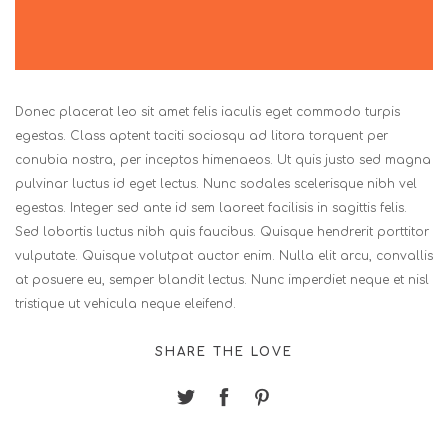
Donec placerat leo sit amet felis iaculis eget commodo turpis
egestas. Class aptent taciti sociosqu ad litora torquent per
conubia nostra, per inceptos himenaeos. Ut quis justo sed magna
pulvinar luctus id eget lectus. Nunc sodales scelerisque nibh vel
egestas. Integer sed ante id sem laoreet facilisis in sagittis felis.
Sed lobortis luctus nibh quis faucibus. Quisque hendrerit porttitor
vulputate. Quisque volutpat auctor enim. Nulla elit arcu, convallis
at posuere eu, semper blandit lectus. Nunc imperdiet neque et nisl
tristique ut vehicula neque eleifend.
SHARE THE LOVE