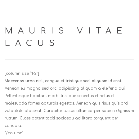
HOME
MAURIS VITAE
ABOUT US
LACUS
SERVICES
EVENTS
CLIENTS
[column size=”1-2″]
CONTACT US
Maecenas urna nisl, congue et tristique sed, aliquam id erat.
Aenean eu magna sed orci adipiscing aliquam a eleifend dui.
SEARCH SITE
Pellentesque habitant morbi tristique senectus et netus et
malesuada fames ac turpis egestas. Aenean quis risus quis orci
vulputate placerat. Curabitur luctus ullamcorper sapien dignissim
rutrum. Class aptent taciti sociosqu ad litora torquent per
conubia.
[/column]